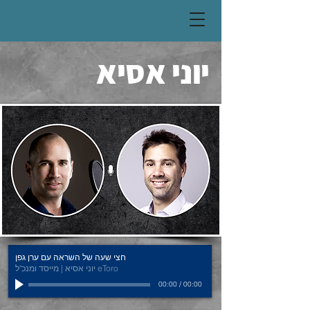
יוני אסיא
חצי שעה של השראה עם ערן גפן
יוני אסיא | מייסד ומנכ"ל eToro
00:00
/
00:00