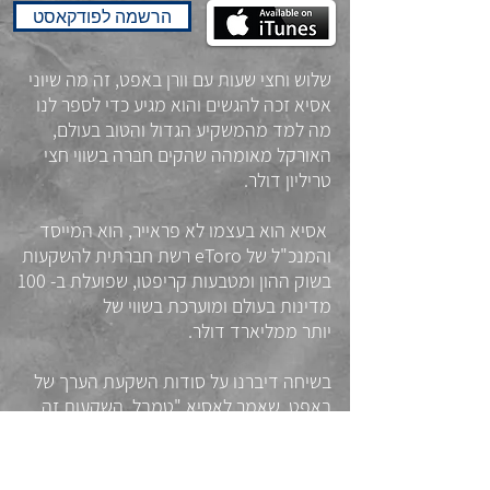
הרשמה לפודקאסט
שלוש וחצי שעות עם וורן באפט, זה מה שיוני
אסיא זכה להגשים והוא מגיע כדי לספר לנו
מה למד מהמשקיע הגדול והטוב בעולם,
האורקל מאומהה שהקים חברה בשווי חצי
טריליון דולר.
אסיא הוא בעצמו לא פראייר, הוא המייסד
והמנכ"ל של eToro רשת חברתית להשקעות
בשוק ההון ומטבעות קריפטו, שפועלת ב- 100
מדינות בעולם ומוערכת בשווי של
יותר ממליארד דולר.
בשיחה דיברנו על סודות השקעת הערך של
באפט, שאמר לאסיא "טמבל, השקעות זה
דבר פשוט", והציע לו כמה אסטרטגיות
המנגודות למה שממליצים יועצי ההשקעות
בבנקים ובוול סטריט.