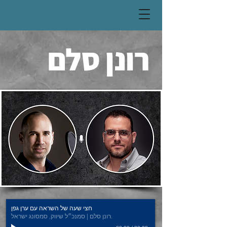
רונן סלם
חצי שעה של השראה עם ערן גפן
רונן סלם | סמנכ״ל שיווק, סמסונג ישראל.