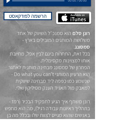
00:00
/
00:00
הרשמה לפודקאסט
רונן סלם
הוא סמנכ״ל השיווק של אחד
משלושת המותגים המובילים בארץ -
סמסונג
.
בכל זאת, התחרות בינם לבין אפל, מחייבת
אותו למצוינות מקסימלית.
הפתרון של סמסונג מבחינה מותגית לאתגר
הוא הרעיון המותגי Do what you can't -
שנשמע כמו כפפה ליד מבחינה שיווקית
למאבק מול תאגיד הענק מסיליקון ואלי.
רונן משתף איך הגיע לתפקיד הבכיר (רמז -
בתהליך ראיונות עבודה רגיל), מה הוא מחפש
באנשים שהוא מגייס לצוות שלו ובכלל מה בן
אדם צריך לדעת כדי להצליח בעולם השיווק
החדש.