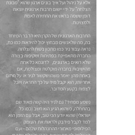
אלא על ניהול ועל איך בונים ארגון שהוא "מכונת
הצלחה" על ידי יישום תרבות ארגונית יוצאת
דופן ששמה בראש את החתירה לאמת
ולמצוינות.
התרבות הארגונית של הקרן היא הדבר המיוחד
בה, מה שלאנשים מבחוץ יכול להיראות כמו כת,
נראה עבור ניר כמו מתכון בטוח להצלחה.
החברה מתאפיינת בפתיחות ושקיפות בצורה
שלא רואים בארגונים, לדוגמא כל אחת
מהישיבות בחברה מוקלטת ומצולמת, אם
באחת מהן יאמר משהו שקשור לניר או על תחום
אחריותו, הוא יקבל מיד על כך התראה ויוכל
לצפות בקטע המדובר.
נשמע מפחיד? גם לניר היה קשה מאוד שם
בהתחלה, כשהוא הגיע הוא חשב (כמו כל
ישראלי) שהוא יודע הכי טוב, אבל עם הזמן הוא
למד לקבל פידבק ולראות את העומק
הפילוסופי מאחורי ההתנהלות שלהם - ועם