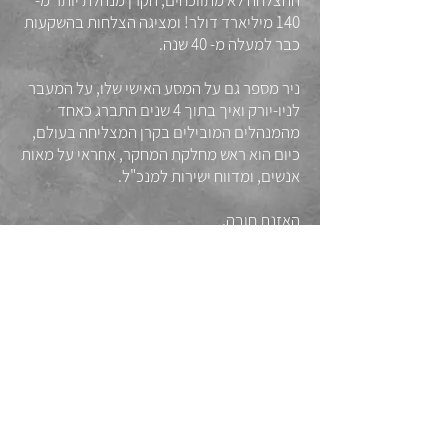
ההצלחה לא מתווכחים, הקרן מנהלת יותר מ-
140 מיליארד דולר! ומציגה הצלחות בהשקעות
כבר למעלה מ- 40 שנה.
ניר מספר גם על המסע האישי שלו, על המעבר
לניו-יורק ואיך בתוך 4 שנים התברג כאחד
מהמנהלים המובילים בקרן המצליחה בעולם,
כיום הוא ראש מחלקת המחקר, אחראי על מאות
אנשים, ומדווח ישירות למנכ"ל.
האזנת חובה.
גפן
הרשמה לפודקאסט
ניר בר-דעה | מנהל בכיר בקרן הגידור 'ברידג'ווטר'
חצי שעה של השראה עם ערן גפן
00:00
/
00:00