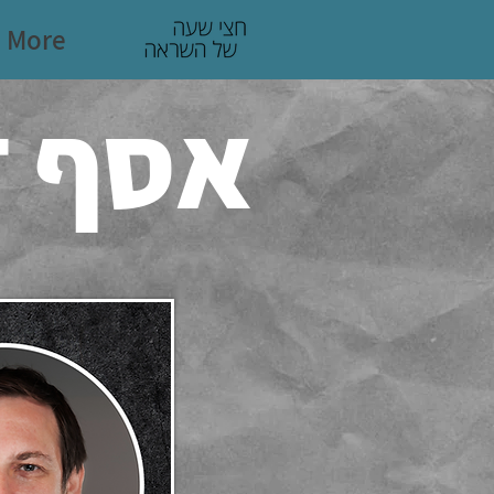
More
אסף ז