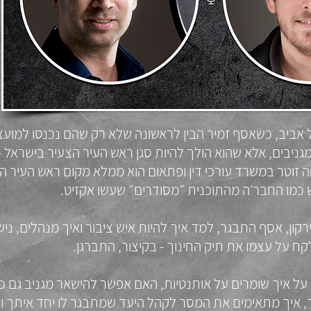
 אביב, כשאסף זמיר הבין לראשונה שלא רק שהם נכנסו למועצ
ניבים, אלא שהוא הולך להיות סגן ראש העיר הצעיר בישראל -
 זוטר במשרד עורכי דין ופתאום הוא ממלא מקום ראש העיר 
 כמו החבר׳ה מהתוכנית ״מסודרים״ שעשו אקזיט.
קון, אסף התבגר, למד איך להיות איש ציבור ואיך מנהלים, ני
ח על עצמו את תיק החינוך - בקיצור, התברגן.
על איך שומרים על אותנטיות, האם אפשר להישאר מגניב גם כ
 איך מתאימים את המסר לקהל היעד שמתבגר לו יחד איתך 